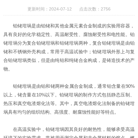
更新时间：2024-07-12 点击次数：2756
铂铑坩埚是由铂铑和其他金属元素合金制成的实验用容器，
具有良好的化学稳定性、高温耐受性、腐蚀耐受性和电性能。铂
铑坩埚分为复合铂铑坩埚和铂铑坩埚两种，复合铂铑坩埚是由铂
铑和不锈钢外壳构成，常用于高温试验中；铂铑坩埚外形上与复
合铂铑坩埚类似，但是由纯铂和纯铑合金构成，是铸造技术的产
物。
铂铑坩埚是由铂和铑两种金属合金制成，通常铂含量在90%
以上，铑含量在10%以下。铂铑坩埚的制作方式包括静态压制、
热压和真空电渣熔化法等。其中，真空电渣熔化法制备的铂铑坩
埚具有均匀的组织结构、高强度、耐腐蚀性能好等特点。
在高温实验中，‌铂铑坩埚因其良好的耐热性，‌能够承受高温
环境下的实验需求，‌常被用于测定金属和非金属材料的熔点、‌燃