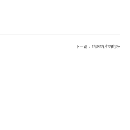
下一篇：
铂网铂片铂电极