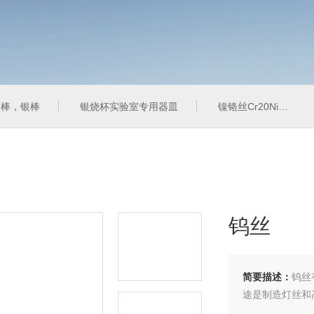
金棒，银棒
银烧杯实验室专用器皿
镍铬丝Cr20Ni80含镍量高
钨丝‌
简要描述：
钨丝
途是制造灯丝和