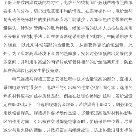
了保证炉膛内温度场的均匀性，电炉丝的绕制间距必须严格依照图纸
要求均匀分布，切忌出现疏密不均的情况。在实际操作中，电炉丝与
耐火砖等绝缘材料的接触面积应尽可能减少，以降低热传导带来的热
量损失。针对炉管两端的散热特性，经验丰富的技术人员往往会采用
不等螺距的绕制手法，即在炉管两端采用较小的螺距，中间采用较大
的螺距，以此来补偿端部的热量散失，从而获得更长的恒温带。此
外，为了应对高温环境下金属的热膨胀，安装时必须预留出足够的膨
胀空间，并利用耐高温的陶瓷片或瓷管将相邻的炉丝隔离开来，防止
其在高温软化后发生搭接短路。
电气连接与焊接工艺是安装过程中技术含量较高的部分，直接关
系到电路的导通安全。电炉丝与引出棒的连接必须牢固可靠，选用的
焊条材料应与炉丝材质相匹配。例如在处理铁铬铝炉丝时，若炉温设
定在950℃以下，可选用镍铬合金焊条；若炉温高于950℃，则必须使
用铁铬铝焊条。焊接操作要求动作迅速，尽量缩短高温对材料热影响
区的作用时间。引出棒在穿过陶瓷绝缘管时，要确保居中位置，尽量
减少与耐火砖的接触，并做好密封与绝缘处理，防止热量沿引出棒传