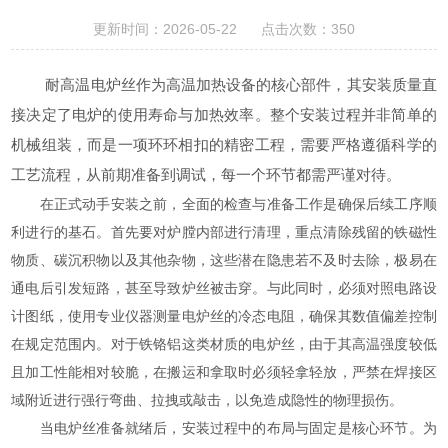
更新时间：2026-05-22 点击次数：350
耐高温电炉丝作为高温加热设备的核心部件，其安装质量直
接决定了电炉的使用寿命与加热效率。整个安装过程并非简单的
机械组装，而是一项环环相扣的精密工程，需要严格遵循科学的
工艺流程，从前期准备到调试，每一个环节都需严谨对待。
在正式动手安装之前，全面的检查与准备工作是确保后续工序顺
利进行的基石。首先要对炉膛内部进行清理，重点清除残留的铁磁性
物质、碳沉积物以及其他杂物，这些潜在隐患若不及时去除，极易在
通电后引发短路，甚至导致炉丝被击穿。与此同时，必须对照电路设
计图纸，使用专业仪器测量电炉丝的冷态电阻，确保其数值偏差控制
在规定范围内。对于铁铬铝这类材质的电炉丝，由于其高温强度较低
且加工性能相对较脆，在搬运和拿取时必须轻拿轻放，严禁在焊接区
域附近进行强行弯曲、拉拽或敲击，以免造成隐性的物理损伤。
当电炉丝准备就绪后，安装过程中的布局与固定是核心环节。为