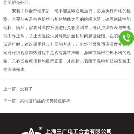
导至炉壳外部。
安装工作全部结束后，绝不能立即通电运行，必须执行严格的检
测。首要任务是检查炉丝与炉体地线之间的绝缘电阻，确保绝缘性能
达标。随后，需要对温控系统进行灵敏度测试，确认控温仪表与热电
偶工作正常，防止因温控失灵导致炉丝长时间超温烧毁。在初次通电
试运行时，建议采用逐步升压的方式，让电炉丝缓慢适应温度变化，
同时仔细观察加热过程中是否有异常声响、异味或局部红热不均的现
象。只有当各项指标均显示正常，才能标志着耐高温电炉丝的安装工
作圆满完成。
上一篇：没有了
下一篇：
高纯度铂丝的优势特点解析