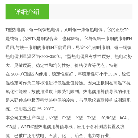
详细介绍
型热电偶
：
铜一铜镍热电偶
，
又叫铜一康铜热电偶，它的正极
T
TP
是纯铜，负极
是铜镍合金，
也称
康铜。它与镍铬一康铜的康铜
TN
EN
通用
与铁一康铜的康铜
不能通用，尽管它们都叫康铜。铜一铜镍
,
JN
热电偶测量温区为
℃。
型热电偶具有线性度好、热电动势
-200~350
T
大、灵敏度高、稳定性和均匀性好、价格便宜等优点，特别
在
℃温区内使用，稳定性更好，年稳定性可小于±
μ
，经低
-200~0
3
V
温检定可作为二等标准进行低温量值传递。
因为
正极铜在高温下抗
氧化性能差，故使用温度上限受到限制。
热电偶用补偿导线的作用
是来延伸热电极即移动热电偶的冷端，与显示仪表联接构成测温系
统。使用温度在
℃。
-25~200
本公司主要生产
型，
型，
型，
型，
型，
型，
，
KX
NX
EX
JX
TX
SC/RC
KCA
型，
型热电偶用补偿导线，应用于各种测温装置及线
KCB
WRENC
缆，已被广泛用核电、石油、化工、冶金、电力等行业。