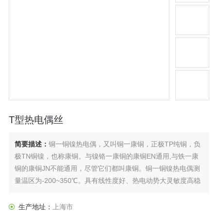
T型热电偶丝
简要描述：
铜一铜镍热电偶，又叫铜一康铜，正极TP纯铜，负
极TN铜镍，也称康铜。与镍铬一康铜的康铜EN通用,与铁一康
铜的康铜JN不能通用，尽管它们都叫康铜。铜一铜镍热电偶测
量温区为-200~350℃。具有线性度好、热电动势大灵敏度高稳
定性和均匀性好价格便宜等优点，在-200~0℃温区内使用，稳
定性好，经低温检定可作为二等标准进行低温量值传递。正极
生产地址：
上海市
铜在高温下抗氧化性能差故使用温度上限受到限制。