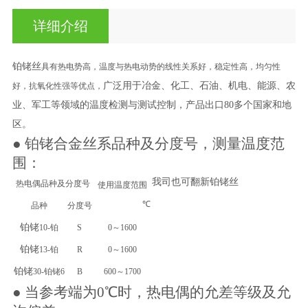
详细介绍
铂铑丝
具有热电势高，温度与热电动势的线性关系好，稳定性高，均匀性
广泛用于冶金、化工、石油、机电、能源、农
好，抗氧化性强等优点，
业、军工等领域的温度检测与测试控制
，产品出口
80多个国家和地
区。
●
铂铑
合金丝系品种及分度号，测量温度范
围
：
我司也可翻新铂铑丝
热电偶品种及分度号
使用温度范围
℃
品种
分度号
铂铑
10-铂
S
0～1600
铂铑
13-铂
R
0～1600
铂铑
30-铂铑6
B
600～1700
● 当参考端为0℃时，热电偶的允差等级及允