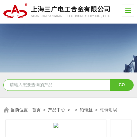
当前位置：
首页
>
产品中心
> >
铂铑丝
>
铂铑坩埚